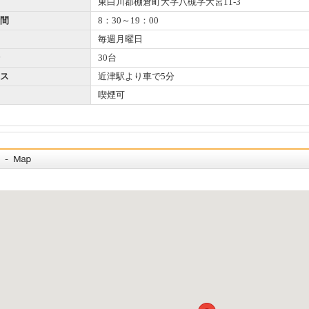
東白川郡棚倉町大字八槻字大宮11-3
間
8：30～19：00
毎週月曜日
30台
ス
近津駅より車で5分
喫煙可