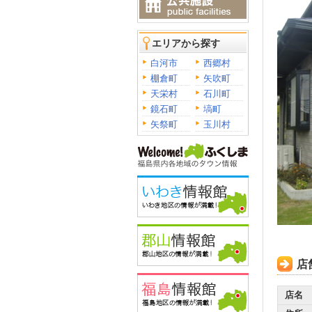
エリアから探す
白河市
西郷村
棚倉町
矢吹町
天栄村
石川町
鏡石町
塙町
矢祭町
玉川村
店
店名