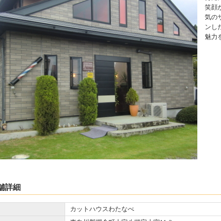
笑顔
気の
ンし
魅力
舗詳細
カットハウスわたなべ