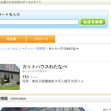
をお届けする白河のポータルサイト
中古車
CNカード
ッション＆ビューティー
>
理容院
>
カットハウスわたなべ
カットハウスわたなべ
カットハウスワタナベ
TEL：―
住所：東白川郡棚倉町大字八槻字大宮11-3
あた