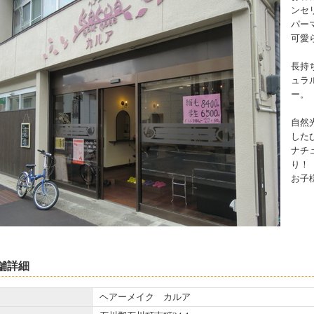
ンセ
パー
可愛
長持
ュラ
ー。
自然
した
ナチ
り！
お子
舗詳細
ヘアーメイク カルア