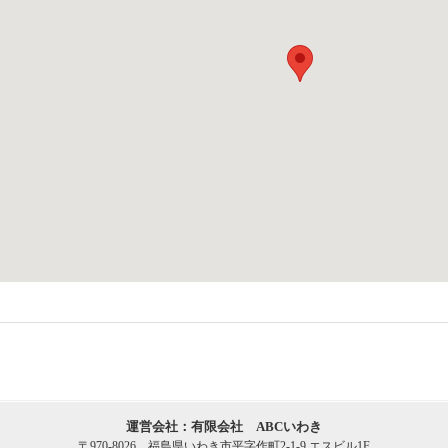
運営会社：有限会社 ABCいわき
〒970-8026 福島県いわき市平字作町2-1-9 エスビル1F