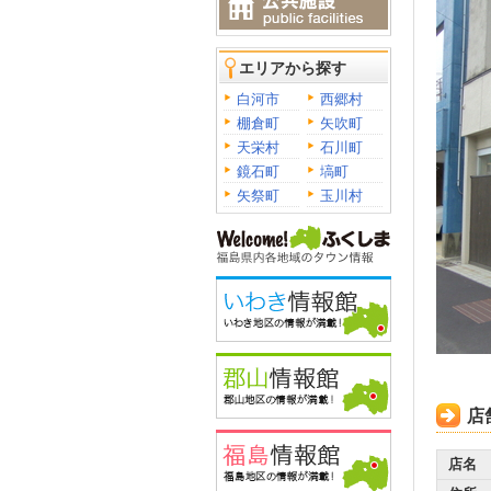
エリアから探す
白河市
西郷村
棚倉町
矢吹町
天栄村
石川町
鏡石町
塙町
矢祭町
玉川村
店
店名