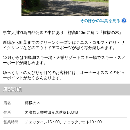
そのほかの写真を見る
県立大川羽鳥自然公園の中にあり、標高940mに建つ『檸檬の木』
新緑から紅葉までのグリーンシーズンはテニス・ゴルフ・釣り・サ
イクリングなどのアウトドアスポーツが思う存分楽しめます。
12月からは羽鳥湖スキー場・天栄リゾートスキー場でスキー・スノ
ーボードが楽しめます。
ゆっくり・のんびりが目的のお客様には、オーナーオススメのビュ
ーポイントがたくさんあります。
店舗詳細
店名
檸檬の木
住所
岩瀬郡天栄村田良尾芝草1-3348
営業時間
チェックイン15：00、チェックアウト10：00