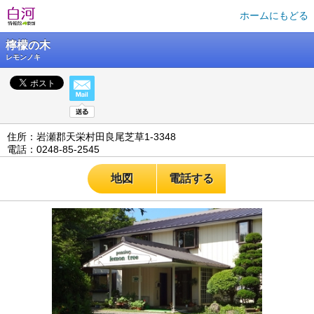
ホームにもどる
檸檬の木
レモンノキ
住所：岩瀬郡天栄村田良尾芝草1-3348
電話：0248-85-2545
地図
電話する