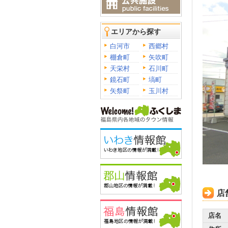
エリアから探す
白河市
西郷村
棚倉町
矢吹町
天栄村
石川町
鏡石町
塙町
矢祭町
玉川村
店
店名