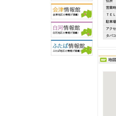
住所
営業時
ＴＥＬ
駐車場
アクセ
タバコ