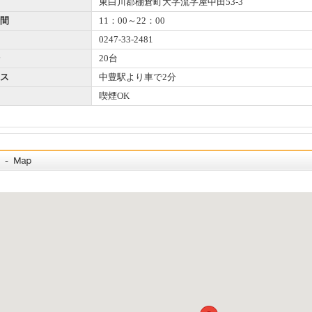
東白川郡棚倉町大字流字屋中田53-3
間
11：00～22：00
0247-33-2481
20台
ス
中豊駅より車で2分
喫煙OK