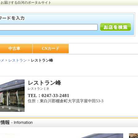
をお届けする白河のポータルサイト
中古車
CNカード
ルメ
>
レストラン
>
レストラン峰
レストラン峰
レストランミネ
TEL：0247-33-2481
住所：東白川郡棚倉町大字流字屋中田53-3