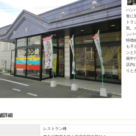
ハン
食に
トラ
気。
ンバ
特徴
も子
ンと
画中
店内
りと
舗詳細
レストラン峰