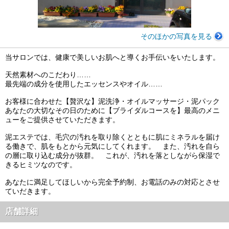
そのほかの写真を見る
当サロンでは、健康で美しいお肌へと導くお手伝いをいたします。
天然素材へのこだわり……
最先端の成分を使用したエッセンスやオイル……
お客様に合わせた【贅沢な】泥洗浄・オイルマッサージ・泥パック
あなたの大切なその日のために【ブライダルコースを】最高のメニ
ューをご提供させていただきます。
泥エステでは、毛穴の汚れを取り除くとともに肌にミネラルを届け
る働きで、肌をもとから元気にしてくれます。 また、汚れを自ら
の層に取り込む成分が抜群。 これが、汚れを落としながら保湿で
きるヒミツなのです。
あなたに満足してほしいから完全予約制、お電話のみの対応とさせ
ていだきます。
店舗詳細