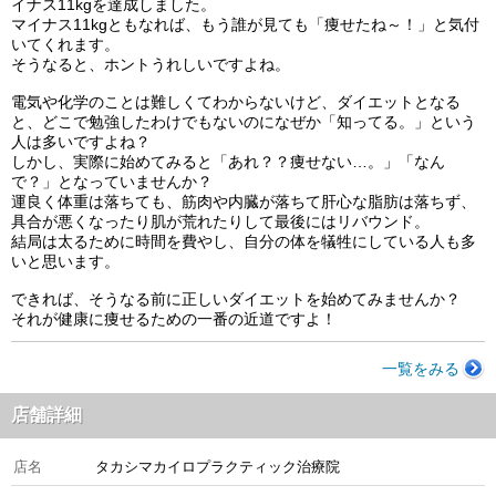
イナス11kgを達成しました。
マイナス11kgともなれば、もう誰が見ても「痩せたね～！」と気付
いてくれます。
そうなると、ホントうれしいですよね。
電気や化学のことは難しくてわからないけど、ダイエットとなる
と、どこで勉強したわけでもないのになぜか「知ってる。」という
人は多いですよね？
しかし、実際に始めてみると「あれ？？痩せない…。」「なん
で？」となっていませんか？
運良く体重は落ちても、筋肉や内臓が落ちて肝心な脂肪は落ちず、
具合が悪くなったり肌が荒れたりして最後にはリバウンド。
結局は太るために時間を費やし、自分の体を犠牲にしている人も多
いと思います。
できれば、そうなる前に正しいダイエットを始めてみませんか？
それが健康に痩せるための一番の近道ですよ！
一覧をみる
店舗詳細
店名
タカシマカイロプラクティック治療院