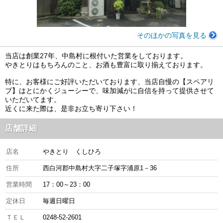
そのほかの写真を見る
当店は創業27年、中島村に根付いた営業をしております。
やきとりはもちろんのこと、お酒も豊富に取り揃えております。
特に、お客様にご好評いただいております、当店自慢の【スペアリ
ブ】はとにかくジューシーで、味加減がに自信を持って提供させて
いただいてます。
近くに来た際は、是非お立ち寄り下さい！
店舗詳細
店名
やきとり くしひろ
住所
西白河郡中島村大字二子塚字浦原1－36
営業時間
17：00～23：00
定休日
毎週日曜日
ＴＥＬ
0248‐52-2601