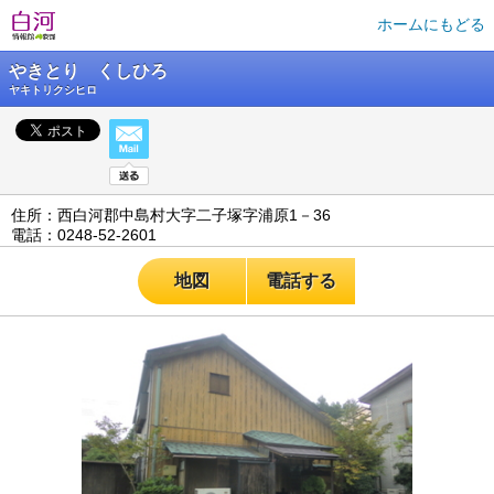
ホームにもどる
やきとり くしひろ
ヤキトリクシヒロ
住所：西白河郡中島村大字二子塚字浦原1－36
電話：0248‐52-2601
地図
電話する