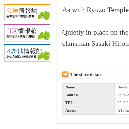
As with Ryuzo Temple, 
Quietly in place on th
clansman Sasaki Hiro
The store details
Name
Hoseki
Address
Shirak
TEL
0248-2
Access
A 10-mi