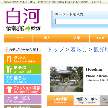
福島県白河のグルメ・求人・観光などの旬な情報をお届けする白河のポータルサイト
トップ
求人
中古車
CNカー
トップ
>
暮らし
>
観光
カテゴリーから探す
Hosekiin
Phone：0248-
Shirakawa City,