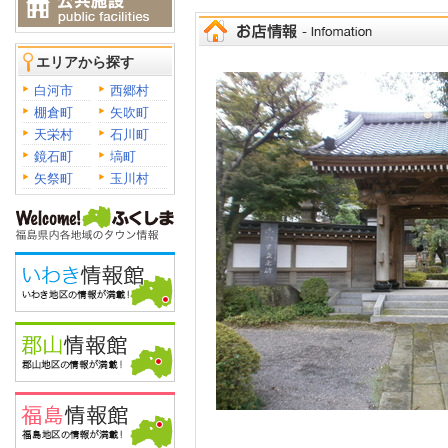
エリアから探す
白河市
西郷村
棚倉町
矢吹町
天栄村
石川町
鏡石町
塙町
矢祭町
玉川村