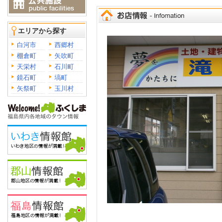
エリアから探す
白河市
西郷村
棚倉町
矢吹町
天栄村
石川町
鏡石町
塙町
矢祭町
玉川村