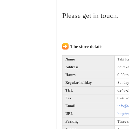
Please get in touch.
The store details
Name
Taki Re
Address
Shirak
Hours
9:00 to
Regular holiday
Sunday
TEL
0248-2
Fax
0248-2
Email
info@t
URL
http://
Parking
Three 