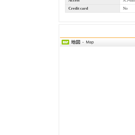
Access
A 5-min
Credit card
No