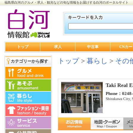
福島県白河のグルメ・求人・観光などの旬な情報をお届けする白河のポータルサイト
トップ
求人
中古車
CNカー
トップ
>
暮らし
>
その
カテゴリーから探す
Taki Real E
Phone：0248-
Shirakawa City,