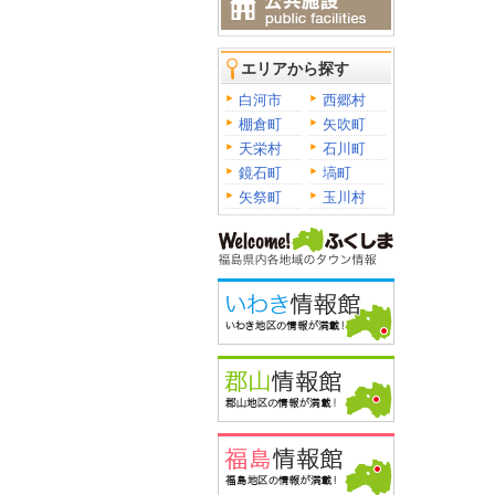
エリアから探す
白河市
西郷村
棚倉町
矢吹町
天栄村
石川町
鏡石町
塙町
矢祭町
玉川村