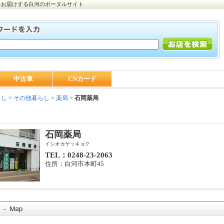
をお届けする白河のポータルサイト
中古車
CNカード
らし
>
その他暮らし
>
薬局
>
石岡薬局
石岡薬局
イシオカヤッキョク
TEL：0248-23-2063
住所：白河市本町45