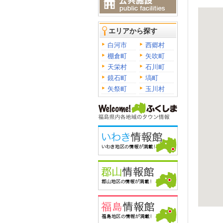
エリアから探す
白河市
西郷村
棚倉町
矢吹町
天栄村
石川町
鏡石町
塙町
矢祭町
玉川村