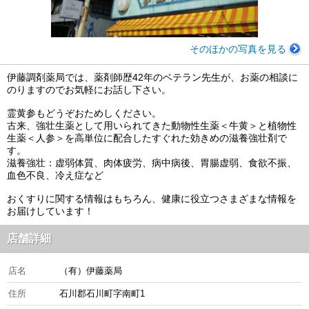
そのほかの写真を見る
伊藤調剤薬局では、薬剤師歴42年のベテラン先生が、お薬の相談に
のりますのでお気軽にお話し下さい。
霊黄参もどうぞおためしください。
古来、強壮生薬として用いられてきた動物性生薬＜牛黄＞と植物性
生薬＜人参＞を高単位に配合したすぐれた効きめの滋養強壮剤で
す。
滋養強壮：虚弱体質、肉体疲労、病中病後、胃腸虚弱、食欲不振、
血色不良、冷え症など
おくすりに関する情報はもちろん、健康に役立つさまざまな情報を
お届けしています！
店舗詳細
店名
（有）伊藤薬局
住所
石川郡石川町字南町1