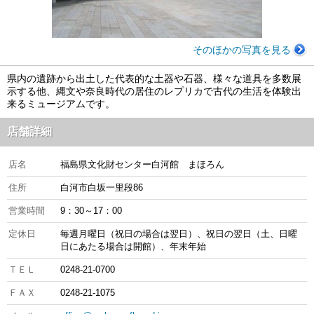
そのほかの写真を見る
県内の遺跡から出土した代表的な土器や石器、様々な道具を多数展
示する他、縄文や奈良時代の居住のレプリカで古代の生活を体験出
来るミュージアムです。
店舗詳細
店名
福島県文化財センター白河館 まほろん
住所
白河市白坂一里段86
営業時間
9：30～17：00
定休日
毎週月曜日（祝日の場合は翌日）、祝日の翌日（土、日曜
日にあたる場合は開館）、年末年始
ＴＥＬ
0248-21-0700
ＦＡＸ
0248-21-1075