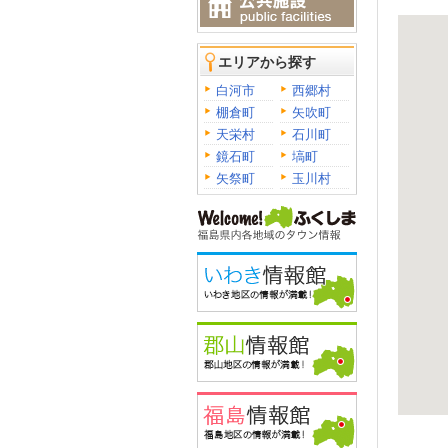
エリアから探す
白河市
西郷村
棚倉町
矢吹町
天栄村
石川町
鏡石町
塙町
矢祭町
玉川村