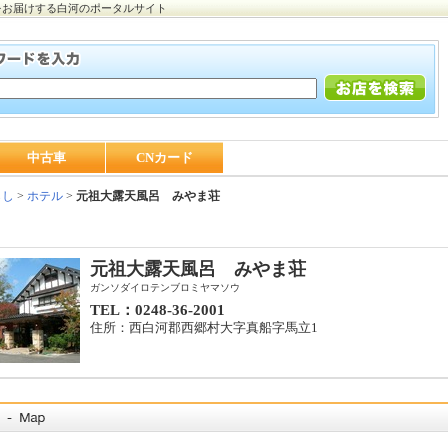
をお届けする白河のポータルサイト
中古車
CNカード
らし
>
ホテル
>
元祖大露天風呂 みやま荘
元祖大露天風呂 みやま荘
ガンソダイロテンブロミヤマソウ
TEL：0248-36-2001
住所：西白河郡西郷村大字真船字馬立1