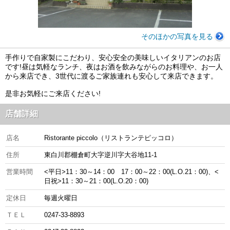
そのほかの写真を見る
手作りで自家製にこだわり、安心安全の美味しいイタリアンのお店
です!昼は気軽なランチ、夜はお酒を飲みながらのお料理や、お一人
から来店でき、3世代に渡るご家族連れも安心して来店できます。
是非お気軽にご来店ください!
店舗詳細
店名
Ristorante piccolo（リストランテピッコロ）
住所
東白川郡棚倉町大字逆川字大谷地11-1
営業時間
<平日>11：30～14：00 17：00～22：00(L.O.21：00)、<
日祝>11：30～21：00(L.O.20：00)
定休日
毎週火曜日
ＴＥＬ
0247-33-8893