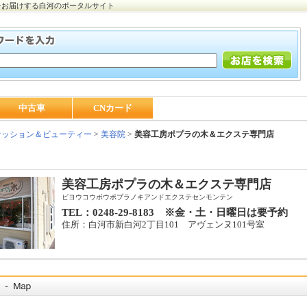
をお届けする白河のポータルサイト
中古車
CNカード
ッション＆ビューティー
>
美容院
>
美容工房ポプラの木＆エクステ専門店
美容工房ポプラの木＆エクステ専門店
ビヨウコウボウポプラノキアンドエクステセンモンテン
TEL：0248-29-8183 ※金・土・日曜日は要予約
住所：白河市新白河2丁目101 アヴェンヌ101号室