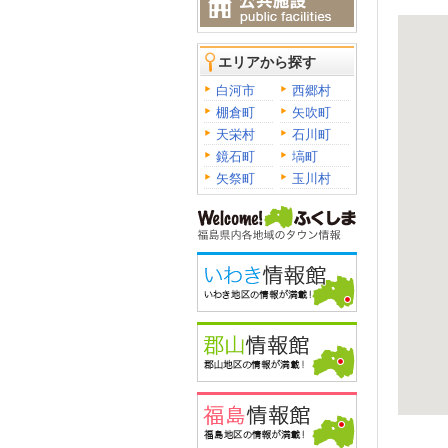
エリアから探す
白河市
西郷村
棚倉町
矢吹町
天栄村
石川町
鏡石町
塙町
矢祭町
玉川村