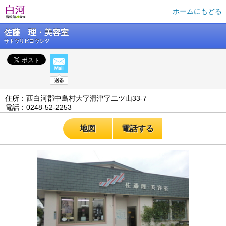
ホームにもどる
佐藤 理・美容室
サトウリビヨウシツ
住所：西白河郡中島村大字滑津字二ツ山33-7
電話：0248-52-2253
地図
電話する