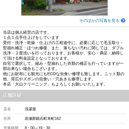
そのほかの写真を見る
当店は個人経営の店です。
１点１点手仕上げをしています
受付・洗浄・乾燥・仕上げの工程途中に、必要に応じて毛玉取り・
型崩れ補正・ほつれ修復、また、落ちない汚れに関しては、ダブル
洗浄・２度洗いを行っております。お客様が、安心・満足・納得し
て頂ける料金設定となっております。
自宅で選択して、縮み・型崩れした衣類の補正も行っていますが一
部出来ない場合もございます。
他にお財布にも観光にもECOな虫食い修理も致します。ニット類の
他、背広やズボンの虫食い・穴あきも修理します。
本店「大山クリーニング」もよろしくお願いいたします。
店舗詳細
店名
洗濯屋
住所
岩瀬郡鏡石町本町162
営業時間
8：00～19：30