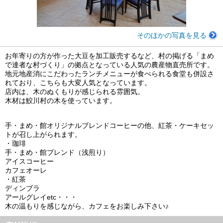
そのほかの写真を見る
お年寄りの方が作った大豆を加工販売するなど、村の掲げる「まめ
で達者な村づくり」の拠点となっている人気の農産物直売所です。
地元地産消にこだわったランチメニューが食べられる食堂も併設さ
れており、こちらも大変人気となっています。
店内は、木のぬくもりが感じられる雰囲気。
木材は鮫川村の木を使っています。
手・まめ・館オリジナルブレンドコーヒーの他、紅茶・ケーキセッ
トが召し上がられます。
・珈琲
手・まめ・館ブレンド（浅煎り）
アイスコーヒー
カフェオーレ
・紅茶
ディンブラ
アールグレイetc・・・
木の温もりを感じながら、カフェをお楽しみ下さい♪