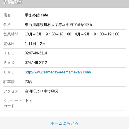
店舗詳細
店名
手まめ館 cafe
住所
東白川郡鮫川村大字赤坂中野字新宿39-5
営業時間
10月～3月 9：30～18：00、4月～9月 9：00～19：00
定休日
1月1日、2日
ＴＥＬ
0247-49-3114
ＦＡＸ
0247-49-2112
ＵＲＬ
http://www.samegawa-temamekan.com/
駐車場
20台
アクセス
白河ICより車で60分
クレジット
不可
カード
ホームにもどる