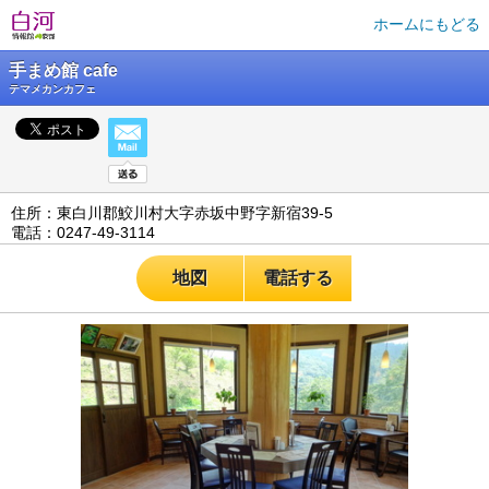
ホームにもどる
手まめ館 cafe
テマメカンカフェ
住所：東白川郡鮫川村大字赤坂中野字新宿39-5
電話：0247-49-3114
地図
電話する