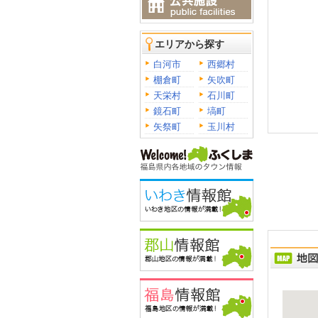
エリアから探す
白河市
西郷村
棚倉町
矢吹町
天栄村
石川町
鏡石町
塙町
矢祭町
玉川村