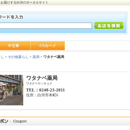
をお届けする白河のポータルサイト
中古車
CNカード
らし
>
その他暮らし
>
薬局
>
ワタナベ薬局
ワタナベ薬局
ワタナベヤッキョク
TEL：0248-23-2011
住所：白河市本町6