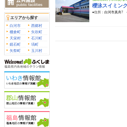
櫻泳スイミン
●住所：
白河市真舟7
エリアから探す
白河市
西郷村
棚倉町
矢吹町
天栄村
石川町
鏡石町
塙町
矢祭町
玉川村