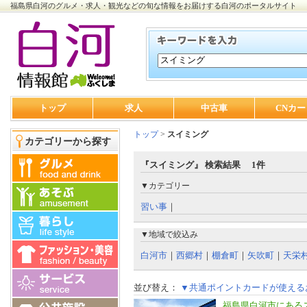
福島県白河のグルメ・求人・観光などの旬な情報をお届けする白河のポータルサイト
トップ
求人
中古車
CNカー
トップ
>
スイミング
カテゴリーから探す
『スイミング』 検索結果 1件
▼カテゴリー
習い事
｜
▼地域で絞込み
白河市
｜
西郷村
｜
棚倉町
｜
矢吹町
｜
天栄
並び替え：
▼共通ポイントカードが使える
福島県白河市にある