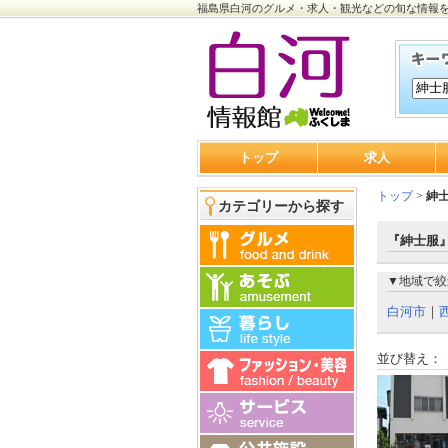
福島県白河のグルメ・求人・観光などの旬な情報
トップ
求人
トップ
>
紳
カテゴリーから探す
『紳士服』
▼地域で絞
白河市
｜
並び替え：