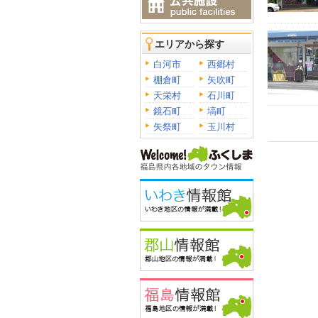
エリアから探す
白河市
西郷村
棚倉町
矢吹町
天栄村
石川町
鏡石町
塙町
矢祭町
玉川村