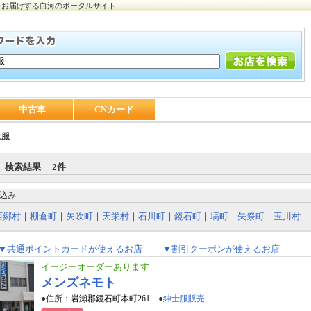
をお届けする白河のポータルサイト
中古車
CNカード
士服
 検索結果 2件
込み
西郷村
｜
棚倉町
｜
矢吹町
｜
天栄村
｜
石川町
｜
鏡石町
｜
塙町
｜
矢祭町
｜
玉川村
｜
▼共通ポイントカードが使えるお店
▼割引クーポンが使えるお店
イージーオーダーあります
メンズネモト
●住所：
岩瀬郡鏡石町本町261
●
紳士服販売