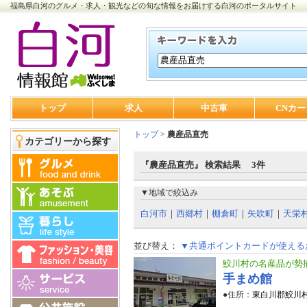
福島県白河のグルメ・求人・観光などの旬な情報をお届けする白河のポータルサイト
トップ
求人
中古車
CNカー
トップ
>
農産品直売
カテゴリーから探す
『農産品直売』 検索結果 3件
▼地域で絞込み
白河市
｜
西郷村
｜
棚倉町
｜
矢吹町
｜
天栄
並び替え：
▼共通ポイントカードが使える
鮫川村の名産品が勢
手まめ館
●住所：
東白川郡鮫川村