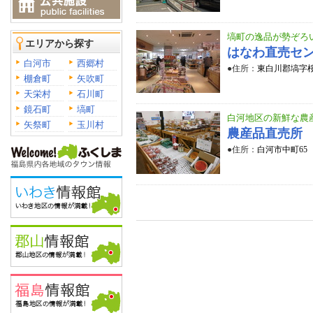
塙町の逸品が勢ぞろ
エリアから探す
はなわ直売セ
白河市
西郷村
●住所：
東白川郡塙字桜
棚倉町
矢吹町
天栄村
石川町
鏡石町
塙町
白河地区の新鮮な農
矢祭町
玉川村
農産品直売所
●住所：
白河市中町65