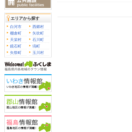
エリアから探す
白河市
西郷村
棚倉町
矢吹町
天栄村
石川町
鏡石町
塙町
矢祭町
玉川村