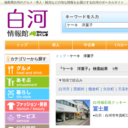
福島県白河のグルメ・求人・観光などの旬な情報をお届けする白河のポータルサイト
トップ
求人
中古車
CNカー
トップ
>
ケーキ 洋菓子
カテゴリーから探す
『ケーキ 洋菓子』 検索結果 1件
▼地域で絞込み
白河市
｜
西郷村
｜
棚倉町
｜
矢吹町
｜
天栄
白河城石垣クッキー
冨士屋
●住所：
白河市年貢町22