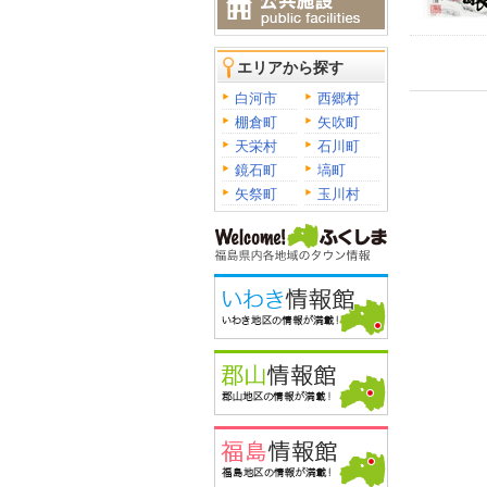
エリアから探す
白河市
西郷村
棚倉町
矢吹町
天栄村
石川町
鏡石町
塙町
矢祭町
玉川村