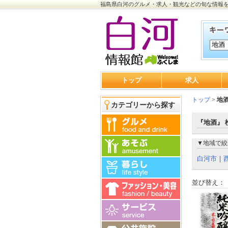
福島県白河のグルメ・求人・観光などの旬な情報
トップ
求人
トップ
>
地
カテゴリーから探す
『地酒』 
▼地域で絞
白河市
｜
並び替え：