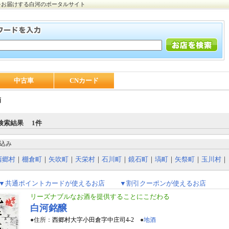
をお届けする白河のポータルサイト
中古車
CNカード
酒
検索結果 1件
込み
西郷村
｜
棚倉町
｜
矢吹町
｜
天栄村
｜
石川町
｜
鏡石町
｜
塙町
｜
矢祭町
｜
玉川村
｜
▼共通ポイントカードが使えるお店
▼割引クーポンが使えるお店
リーズナブルなお酒を提供することにこだわる
白河銘醸
●住所：
西郷村大字小田倉字中庄司4-2
●
地酒