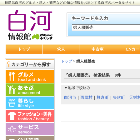
福島県白河のグルメ・求人・観光などの旬な情報をお届けする白河のポータルサイト
トップ
求人
中古車
CNカー
トップ
>
婦人服販売
カテゴリーから探す
『婦人服販売』 検索結果 0件
▼地域で絞込み
白河市
｜
西郷村
｜
棚倉町
｜
矢吹町
｜
天栄