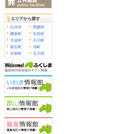
エリアから探す
白河市
西郷村
棚倉町
矢吹町
天栄村
石川町
鏡石町
塙町
矢祭町
玉川村