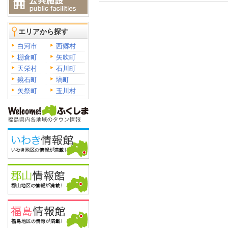
エリアから探す
白河市
西郷村
棚倉町
矢吹町
天栄村
石川町
鏡石町
塙町
矢祭町
玉川村