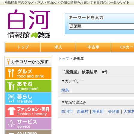
福島県白河のグルメ・求人・観光などの旬な情報をお届けする白河のポータルサイト
トップ
求人
中古車
CNカー
トップ
>
居酒屋
カテゴリーから探す
『居酒屋』 検索結果 0件
▼カテゴリー
焼鳥
｜
▼地域で絞込み
白河市
｜
西郷村
｜
棚倉町
｜
矢吹町
｜
天栄