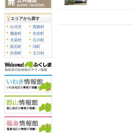
エリアから探す
白河市
西郷村
棚倉町
矢吹町
天栄村
石川町
鏡石町
塙町
矢祭町
玉川村