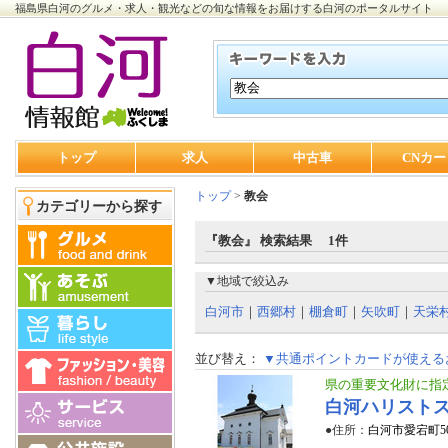
福島県白河のグルメ・求人・観光などの旬な情報をお届けする白河のポータルサイト
トップ
求人
中古車
CNカー
トップ
>
教会
カテゴリーから探す
『教会』 検索結果 1件
▼地域で絞込み
白河市
｜
西郷村
｜
棚倉町
｜
矢吹町
｜
天栄
並び替え：
▼共通ポイントカードが使える
県の重要文化財に指
白河ハリスト
●住所：
白河市愛宕町5