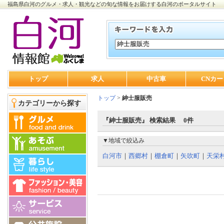
福島県白河のグルメ・求人・観光などの旬な情報をお届けする白河のポータルサイト
トップ
求人
中古車
CNカー
トップ
>
紳士服販売
カテゴリーから探す
『紳士服販売』 検索結果 0件
▼地域で絞込み
白河市
｜
西郷村
｜
棚倉町
｜
矢吹町
｜
天栄