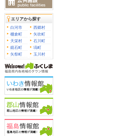
エリアから探す
白河市
西郷村
棚倉町
矢吹町
天栄村
石川町
鏡石町
塙町
矢祭町
玉川村