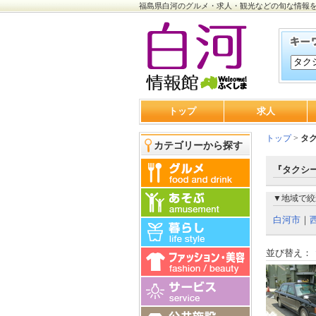
福島県白河のグルメ・求人・観光などの旬な情報
トップ
求人
トップ
>
タ
カテゴリーから探す
『タクシー
▼地域で絞
白河市
｜
並び替え：