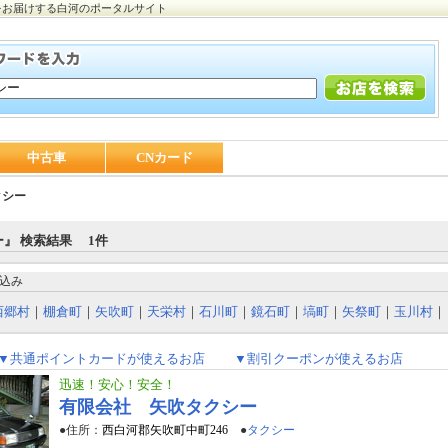
をお届けする白河のポータルサイト
中古車
CNカード
クシー
』 検索結果 1件
込み
西郷村
｜
棚倉町
｜
矢吹町
｜
天栄村
｜
石川町
｜
鏡石町
｜
塙町
｜
矢祭町
｜
玉川村
｜
▼共通ポイントカードが使えるお店
▼割引クーポンが使えるお店
迅速！安心！安全！
有限会社 矢吹タクシー
●住所：
西白河郡矢吹町中町246
●
タクシー