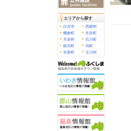
エリアから探す
白河市
西郷村
棚倉町
矢吹町
天栄村
石川町
鏡石町
塙町
矢祭町
玉川村