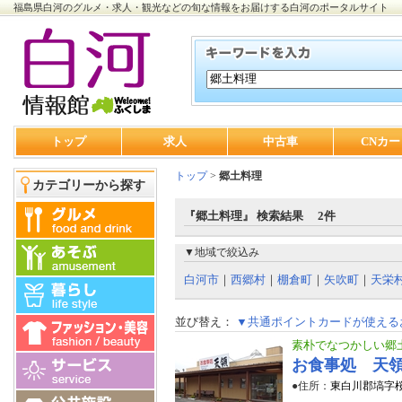
福島県白河のグルメ・求人・観光などの旬な情報をお届けする白河のポータルサイト
トップ
求人
中古車
CNカー
トップ
>
郷土料理
カテゴリーから探す
『郷土料理』 検索結果 2件
▼地域で絞込み
白河市
｜
西郷村
｜
棚倉町
｜
矢吹町
｜
天栄
並び替え：
▼共通ポイントカードが使える
素朴でなつかしい郷
お食事処 天
●住所：
東白川郡塙字桜