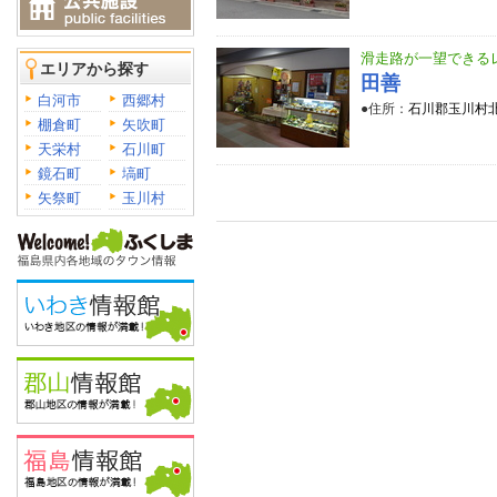
滑走路が一望できる
エリアから探す
田善
白河市
西郷村
●住所：
石川郡玉川村北
棚倉町
矢吹町
天栄村
石川町
鏡石町
塙町
矢祭町
玉川村