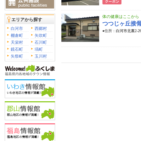
体の健康はここから
エリアから探す
つつじヶ丘接
白河市
西郷村
●住所：
白河市北裏2-2
棚倉町
矢吹町
天栄村
石川町
鏡石町
塙町
矢祭町
玉川村