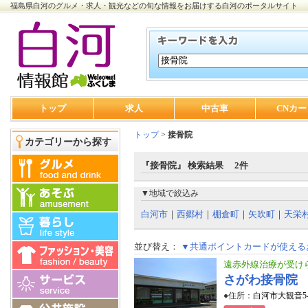
福島県白河のグルメ・求人・観光などの旬な情報をお届けする白河のポータルサイト
トップ
求人
中古車
CNカー
トップ
>
接骨院
カテゴリーから探す
『接骨院』 検索結果 2件
▼地域で絞込み
白河市
｜
西郷村
｜
棚倉町
｜
矢吹町
｜
天栄
並び替え：
▼共通ポイントカードが使える
遠赤外線治療が受け
さがわ接骨院
●住所：
白河市大観音5-