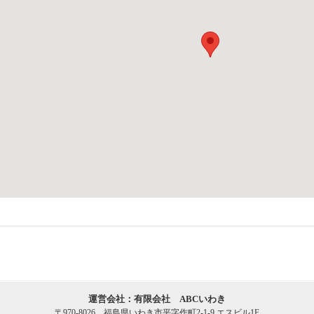
運営会社：有限会社 ABCいわき
〒970-8026 福島県いわき市平字作町2-1-9 エスビル1F