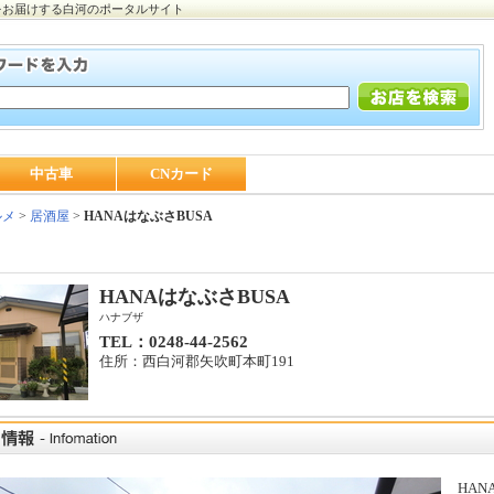
をお届けする白河のポータルサイト
中古車
CNカード
ルメ
>
居酒屋
>
HANAはなぶさBUSA
HANAはなぶさBUSA
ハナブザ
TEL：0248-44-2562
住所：西白河郡矢吹町本町191
HA