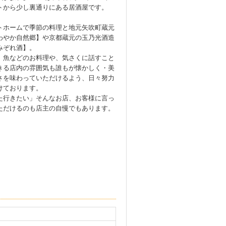
トから少し裏通りにある居酒屋です。
トホームで季節の料理と地元矢吹町蔵元
わやか自然郷】や京都蔵元の玉乃光酒造
みぞれ酒】。
、魚などのお料理や、気さくに話すこと
きる店内の雰囲気も誰もが懐かしく・美
さを味わっていただけるよう、日々努力
けております。
た行きたい」そんなお店、お客様に言っ
ただけるのも店主の自慢でもあります。