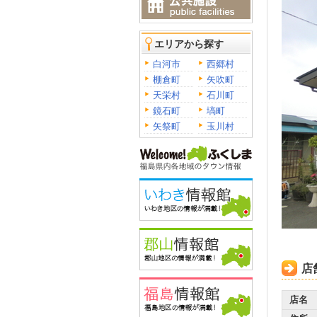
エリアから探す
白河市
西郷村
棚倉町
矢吹町
天栄村
石川町
鏡石町
塙町
矢祭町
玉川村
店
店名