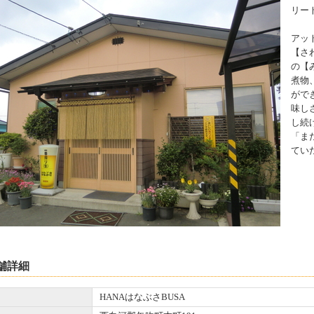
リー
アッ
【さ
の【
煮物
がで
味し
し続
「ま
てい
舗詳細
HANAはなぶさBUSA