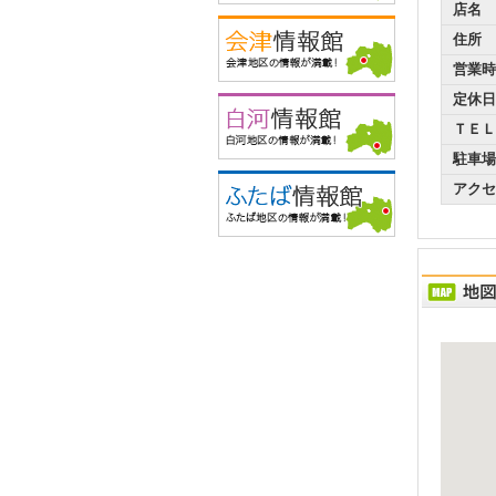
店名
住所
営業時
定休日
ＴＥＬ
駐車場
アクセ