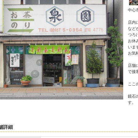
中心
店内
など
つろ
お休
いま
お気
店舗
で接
ここ
鏡石
す。
舗詳細