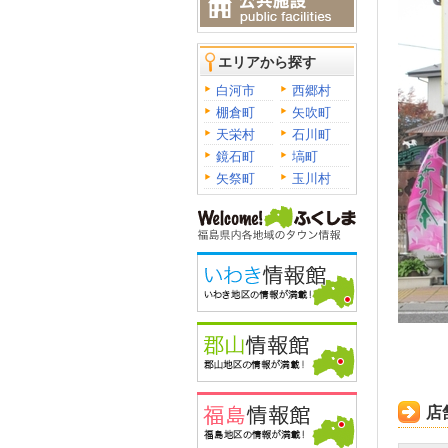
エリアから探す
白河市
西郷村
棚倉町
矢吹町
天栄村
石川町
鏡石町
塙町
矢祭町
玉川村
店