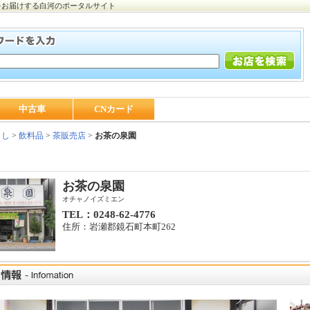
をお届けする白河のポータルサイト
中古車
CNカード
らし
>
飲料品
>
茶販売店
>
お茶の泉園
お茶の泉園
オチャノイズミエン
TEL：0248-62-4776
住所：岩瀬郡鏡石町本町262