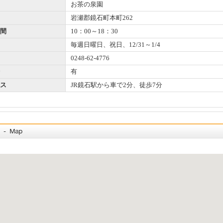
お茶の泉園
岩瀬郡鏡石町本町262
間
10：00～18：30
毎週日曜日、祝日、12/31～1/4
0248-62-4776
有
ス
JR鏡石駅から車で2分、徒歩7分