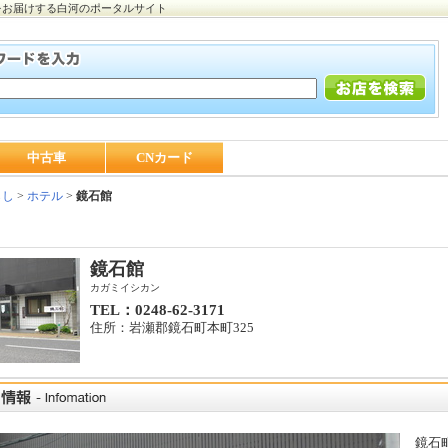
をお届けする白河のポータルサイト
中古車
CNカード
らし
>
ホテル
>
鏡石館
鏡石館
カガミイシカン
TEL：0248-62-3171
住所：岩瀬郡鏡石町本町325
鏡石