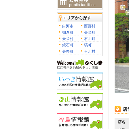
エリアから探す
白河市
西郷村
棚倉町
矢吹町
天栄村
石川町
鏡石町
塙町
矢祭町
玉川村
店
店名