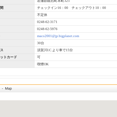
岩瀬郡鏡石町本町325
間
チェックイン16：00 チェックアウト10：00
不定休
0248-62-3171
0248-62-5976
maco2001@jp.bigplanet.com
30台
ス
須賀川I.C.より車で15分
ットカード
可
喫煙OK