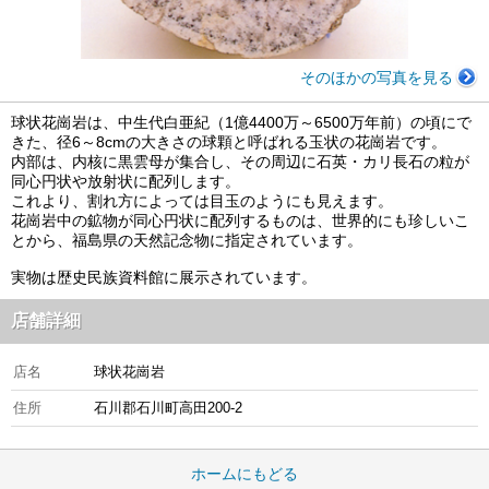
そのほかの写真を見る
球状花崗岩は、中生代白亜紀（1億4400万～6500万年前）の頃にで
きた、径6～8cmの大きさの球顆と呼ばれる玉状の花崗岩です。
内部は、内核に黒雲母が集合し、その周辺に石英・カリ長石の粒が
同心円状や放射状に配列します。
これより、割れ方によっては目玉のようにも見えます。
花崗岩中の鉱物が同心円状に配列するものは、世界的にも珍しいこ
とから、福島県の天然記念物に指定されています。
実物は歴史民族資料館に展示されています。
店舗詳細
店名
球状花崗岩
住所
石川郡石川町高田200-2
ホームにもどる