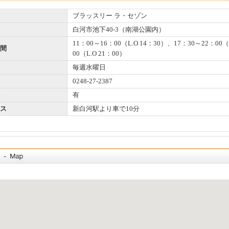
ブラッスリー ラ・セゾン
白河市池下40-3（南湖公園内）
11：00～16：00（L.O 14：30）、17：30～22：00
間
00（L.O 21：00）
毎週水曜日
0248-27-2387
有
ス
新白河駅より車で10分