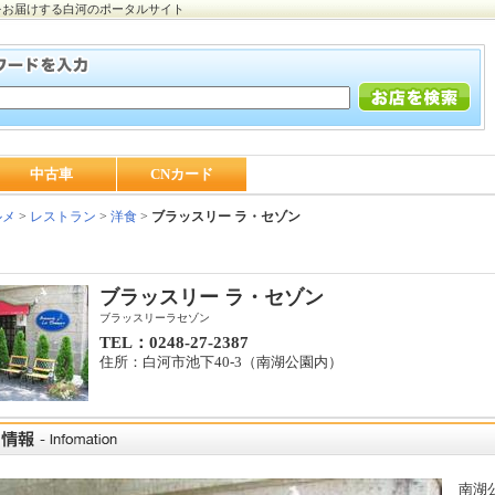
をお届けする白河のポータルサイト
中古車
CNカード
ルメ
>
レストラン
>
洋食
>
ブラッスリー ラ・セゾン
ブラッスリー ラ・セゾン
ブラッスリーラセゾン
TEL：0248-27-2387
住所：白河市池下40-3（南湖公園内）
南湖