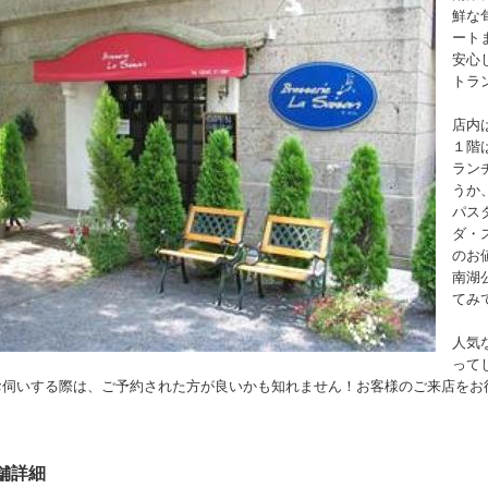
鮮な
ート
安心
トラ
店内
１階
ラン
うか
パス
ダ・
のお
南湖
てみ
人気
って
お伺いする際は、ご予約された方が良いかも知れません！お客様のご来店をお
舗詳細