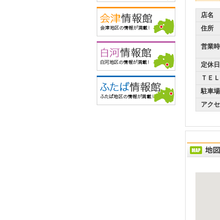
店名
住所
営業時
定休日
ＴＥＬ
駐車場
アクセ