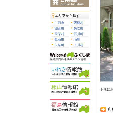
エリアから探す
白河市
西郷村
棚倉町
矢吹町
天栄村
石川町
鏡石町
塙町
矢祭町
玉川村
お店に
店