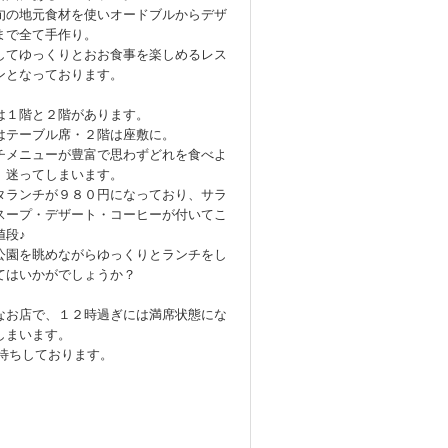
旬の地元食材を使いオードブルからデザ
まで全て手作り。
してゆっくりとおお食事を楽しめるレス
ンとなっております。
は１階と２階があります。
はテーブル席・２階は座敷に。
チメニューが豊富で思わずどれを食べよ
、迷ってしまいます。
タランチが９８０円になっており、サラ
スープ・デザート・コーヒーが付いてこ
値段♪
公園を眺めながらゆっくりとランチをし
てはいかがでしょうか？
なお店で、１２時過ぎには満席状態にな
しまいます。
待ちしております。