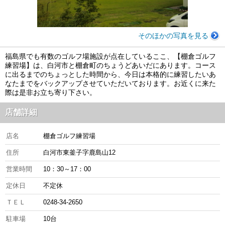
そのほかの写真を見る
福島県でも有数のゴルフ場施設が点在しているここ、【棚倉ゴルフ
練習場】は、白河市と棚倉町のちょうどあいだにあります。コース
に出るまでのちょっとした時間から、今日は本格的に練習したいあ
なたまでをバックアップさせていただいております。お近くに来た
際は是非お立ち寄り下さい。
店舗詳細
店名
棚倉ゴルフ練習場
住所
白河市東釜子字鹿島山12
営業時間
10：30～17：00
定休日
不定休
ＴＥＬ
0248-34-2650
駐車場
10台