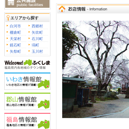
エリアから探す
白河市
西郷村
棚倉町
矢吹町
天栄村
石川町
鏡石町
塙町
矢祭町
玉川村