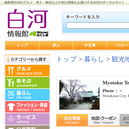
福島県白河のグルメ・求人・観光などの旬な情報をお届けする白河のポータルサイト
トップ
求人
中古車
CNカー
トップ
>
暮らし
>
観光
カテゴリーから探す
Myotoku T
Phone：－
Shirakawa City,