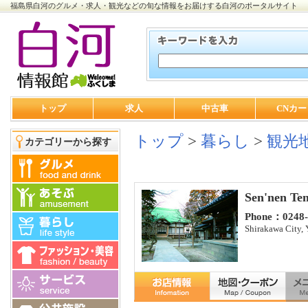
福島県白河のグルメ・求人・観光などの旬な情報をお届けする白河のポータルサイト
トップ
求人
中古車
CNカー
トップ
>
暮らし
>
観光
カテゴリーから探す
Sen'nen Te
Phone：0248-
Shirakawa City,