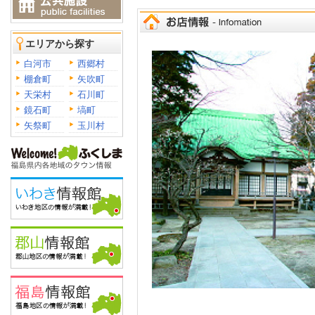
エリアから探す
白河市
西郷村
棚倉町
矢吹町
天栄村
石川町
鏡石町
塙町
矢祭町
玉川村