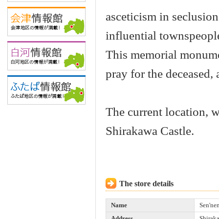
asceticism in seclusio
influential townspeople
This memorial monumen
pray for the deceased, 
The current location, 
Shirakawa Castle.
The store details
Name
Sen'ne
Address
Shirak