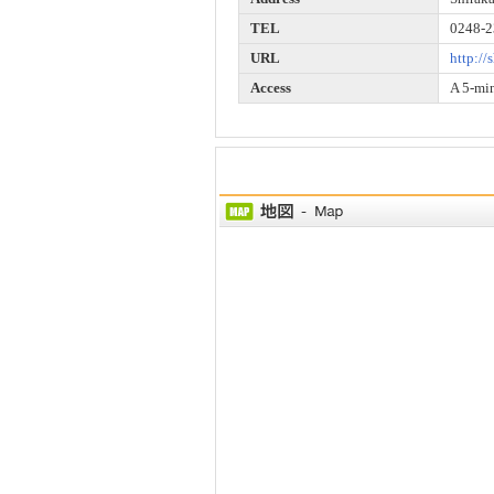
TEL
0248-2
URL
http:/
Access
A 5-mi