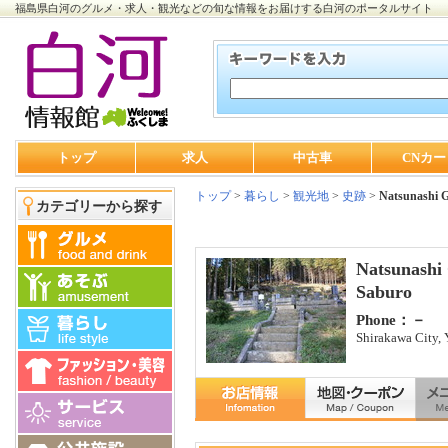
福島県白河のグルメ・求人・観光などの旬な情報をお届けする白河のポータルサイト
トップ
求人
中古車
CNカー
トップ
>
暮らし
>
観光地
>
史跡
>
Natsunashi G
カテゴリーから探す
Natsunashi 
Saburo
Phone：－
Shirakawa City, 