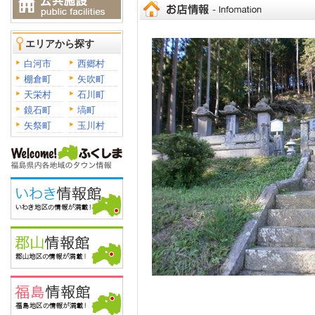
エリアから探す
白河市
西郷村
棚倉町
矢吹町
天栄村
石川町
鏡石町
塙町
矢祭町
玉川村