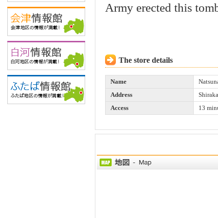
Army erected this tomb 
The store details
Name
Natsuna
Address
Shiraka
Access
13 minu