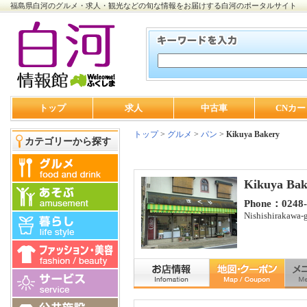
福島県白河のグルメ・求人・観光などの旬な情報をお届けする白河のポータルサイト
トップ
求人
中古車
CNカー
トップ
>
グルメ
>
パン
>
Kikuya Bakery
カテゴリーから探す
Kikuya Bak
Phone：0248-
Nishishirakawa-