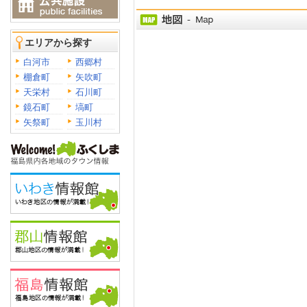
エリアから探す
白河市
西郷村
棚倉町
矢吹町
天栄村
石川町
鏡石町
塙町
矢祭町
玉川村