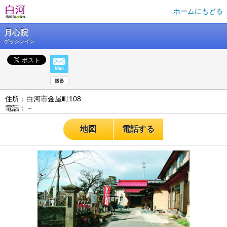
ホームにもどる
月心院
ゲッシンイン
住所：白河市金屋町108
電話：－
地図
電話する