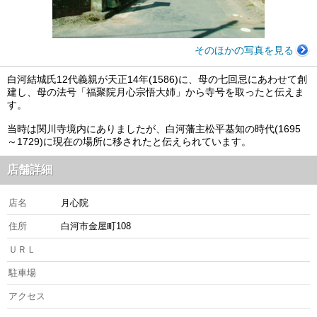
そのほかの写真を見る
白河結城氏12代義親が天正14年(1586)に、母の七回忌にあわせて創
建し、母の法号「福聚院月心宗悟大姉」から寺号を取ったと伝えま
す。
当時は関川寺境内にありましたが、白河藩主松平基知の時代(1695
～1729)に現在の場所に移されたと伝えられています。
店舗詳細
店名
月心院
住所
白河市金屋町108
ＵＲＬ
駐車場
アクセス