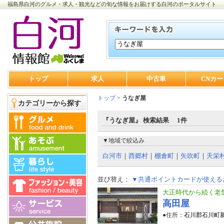
福島県白河のグルメ・求人・観光などの旬な情報をお届けする白河のポータルサイト
トップ
求人
中古車
CNカー
トップ
>
うなぎ屋
カテゴリーから探す
『うなぎ屋』 検索結果 1件
▼地域で絞込み
白河市
｜
西郷村
｜
棚倉町
｜
矢吹町
｜
天栄
並び替え：
▼共通ポイントカードが使える
大正時代から続く老
高田屋
●住所：
石川郡石川町新