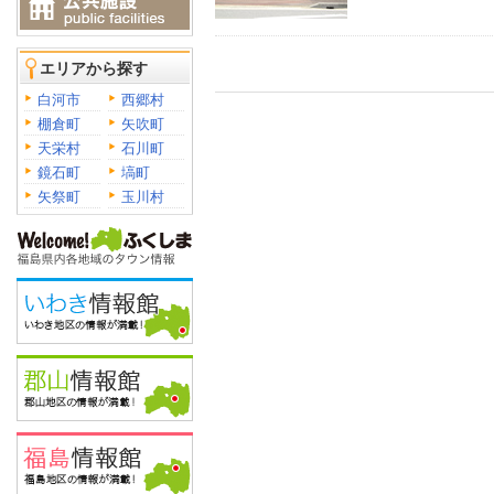
エリアから探す
白河市
西郷村
棚倉町
矢吹町
天栄村
石川町
鏡石町
塙町
矢祭町
玉川村