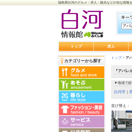
福島県白河のグルメ・求人・観光などの旬な情報
トップ
求人
トップ
>
ア
カテゴリーから探す
『アパレル
▼地域で絞
白河市
｜
並び替え：