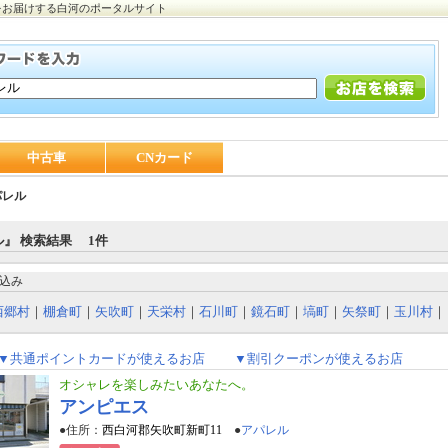
をお届けする白河のポータルサイト
中古車
CNカード
パレル
』 検索結果 1件
込み
西郷村
｜
棚倉町
｜
矢吹町
｜
天栄村
｜
石川町
｜
鏡石町
｜
塙町
｜
矢祭町
｜
玉川村
｜
▼共通ポイントカードが使えるお店
▼割引クーポンが使えるお店
オシャレを楽しみたいあなたへ。
アンピエス
●住所：
西白河郡矢吹町新町11
●
アパレル