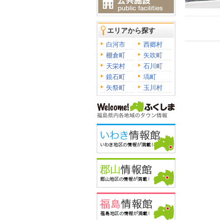
エリアから探す
白河市
西郷村
棚倉町
矢吹町
天栄村
石川町
鏡石町
塙町
矢祭町
玉川村