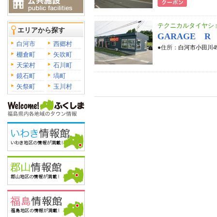
テクニカルタイヤシ
エリアから探す
GARAGE R
白河市
西郷村
●住所：
白河市小田川49
棚倉町
矢吹町
天栄村
石川町
鏡石町
塙町
矢祭町
玉川村