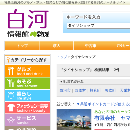
福島県白河のグルメ・求人・観光などの旬な情報をお届けする白河のポータルサイト
トップ
求人
中古車
CNカー
トップ
>
タイヤショップ
カテゴリーから探す
『タイヤショップ』 検索結果 2件
▼地域で絞込み
白河市
｜
西郷村
｜
棚倉町
｜
矢吹町
｜
天栄
並び替え：
▼共通ポイントカードが使える
あなたの街のカーケ
有限会社 ヤ
●住所：
西白河郡矢吹町新