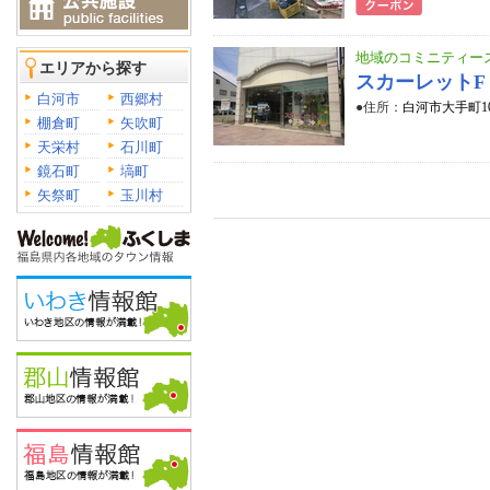
地域のコミニティー
エリアから探す
スカーレットF
白河市
西郷村
●住所：
白河市大手町10
棚倉町
矢吹町
天栄村
石川町
鏡石町
塙町
矢祭町
玉川村