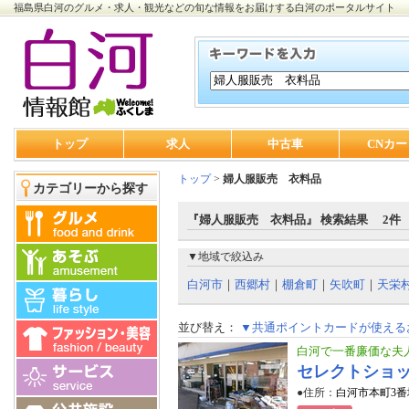
福島県白河のグルメ・求人・観光などの旬な情報をお届けする白河のポータルサイト
トップ
求人
中古車
CNカー
トップ
>
婦人服販売 衣料品
カテゴリーから探す
『婦人服販売 衣料品』 検索結果 2件
▼地域で絞込み
白河市
｜
西郷村
｜
棚倉町
｜
矢吹町
｜
天栄
並び替え：
▼共通ポイントカードが使える
白河で一番廉価な夫
セレクトショ
●住所：
白河市本町3番