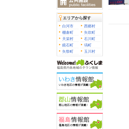
エリアから探す
白河市
西郷村
棚倉町
矢吹町
天栄村
石川町
鏡石町
塙町
矢祭町
玉川村