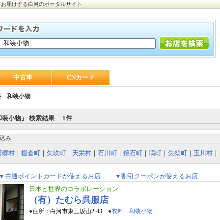
をお届けする白河のポータルサイト
中古車
CNカード
料 和装小物
和装小物』 検索結果 1件
込み
西郷村
｜
棚倉町
｜
矢吹町
｜
天栄村
｜
石川町
｜
鏡石町
｜
塙町
｜
矢祭町
｜
玉川村
｜
▼共通ポイントカードが使えるお店
▼割引クーポンが使えるお店
日本と世界のコラボレーション
（有）たむら呉服店
●住所：
白河市東三坂山2-43
●
衣料 和装小物