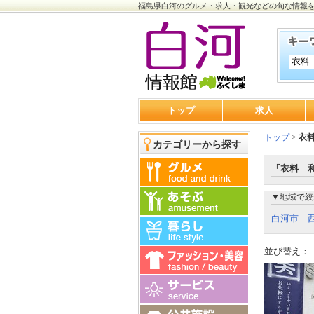
福島県白河のグルメ・求人・観光などの旬な情報
トップ
求人
トップ
>
衣
カテゴリーから探す
『衣料 
▼地域で絞
白河市
｜
並び替え：