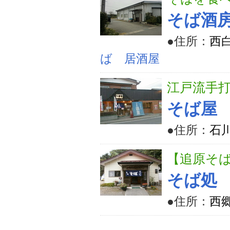
そば酒
●住所：
西
ば 居酒屋
江戸流手
そば屋
●住所：
石
【追原そば
そば処
●住所：
西郷