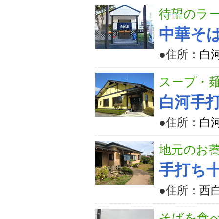
待望のラー
中華そ
●住所：
白河
スープ・
白河手
●住所：
白河
地元のお
手打ち十
●住所：
西
そばを食