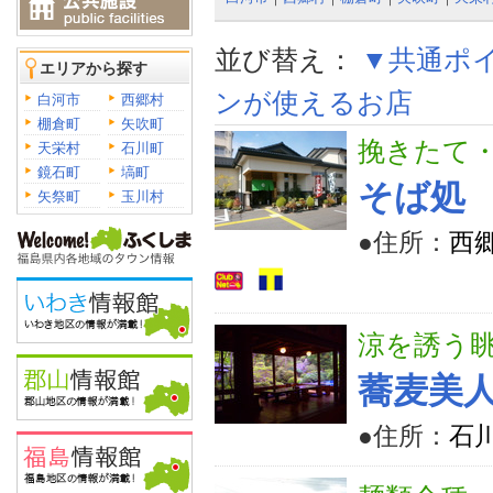
並び替え：
▼共通ポ
エリアから探す
ンが使えるお店
白河市
西郷村
棚倉町
矢吹町
挽きたて
天栄村
石川町
鏡石町
塙町
そば処
矢祭町
玉川村
●住所：
西
涼を誘う
蕎麦美
●住所：
石