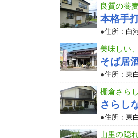
良質の蕎
本格手
●住所：
白河
美味しい
そば居酒
●住所：
東
棚倉さら
さらし
●住所：
東
山里の隠