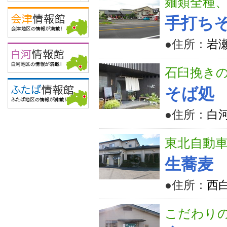
麺類全種
手打ち
●住所：
岩瀬
石臼挽き
そば処
●住所：
白河
東北自動車
生蕎麦
●住所：
西
こだわり