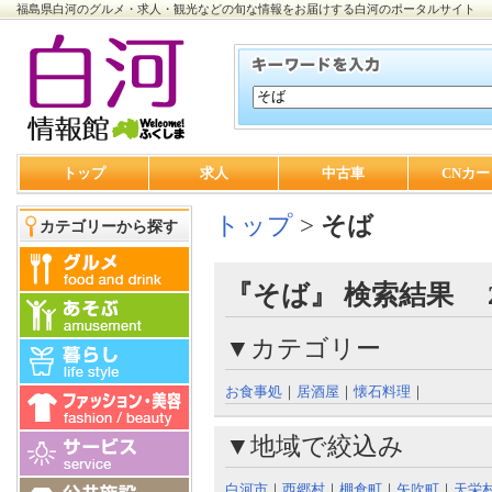
福島県白河のグルメ・求人・観光などの旬な情報をお届けする白河のポータルサイト
トップ
求人
中古車
CNカー
トップ
>
そば
カテゴリーから探す
『そば』 検索結果 
▼カテゴリー
お食事処
｜
居酒屋
｜
懐石料理
｜
▼地域で絞込み
白河市
｜
西郷村
｜
棚倉町
｜
矢吹町
｜
天栄