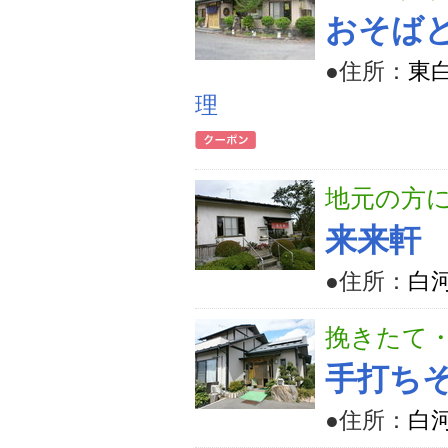
おそば
●住所：
東白
理
地元の方
来来軒
●住所：
白河
挽きたて
手打ち
●住所：
白河