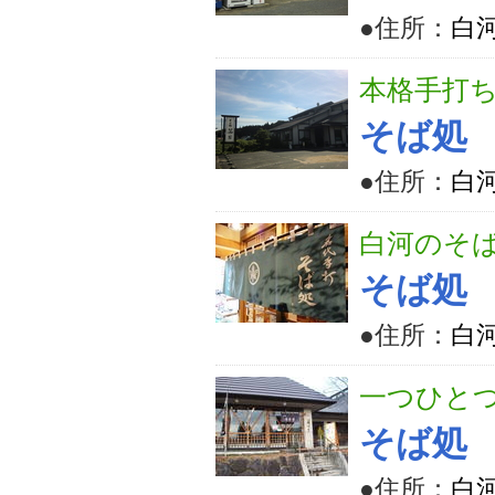
●住所：
白河
本格手打
そば処
●住所：
白河
白河のそ
そば処
●住所：
白
一つひと
そば処
●住所：
白河