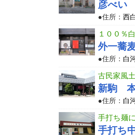
彦べい
●住所：
西白
１００％
外一蕎
●住所：
白河
古民家風
新駒 
●住所：
白河
手打ち麺
手打ち