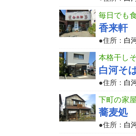
毎日でも
香来軒
●住所：
白
本格干し
白河そ
●住所：
白河
下町の家
蕎麦処
●住所：
白河