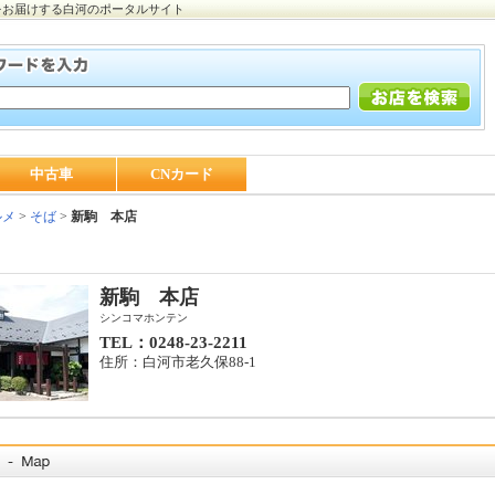
をお届けする白河のポータルサイト
中古車
CNカード
ルメ
>
そば
>
新駒 本店
新駒 本店
シンコマホンテン
TEL：0248-23-2211
住所：白河市老久保88-1