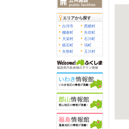
エリアから探す
白河市
西郷村
棚倉町
矢吹町
天栄村
石川町
鏡石町
塙町
矢祭町
玉川村